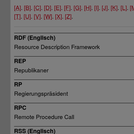
[A]
.
[B]
.
[C]
.
[D]
.
[E]
.
[F]
.
[G]
.
[H]
.
[I]
.
[J]
.
[K]
.
[L]
.
[
[T]
.
[U]
.
[V]
.
[W]
.
[X]
.
[Z]
.
RDF (Englisch)
Resource Description Framework
REP
Republikaner
RP
Regierungspräsident
RPC
Remote Procedure Call
RSS (Englisch)