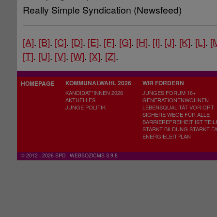
Really Simple Syndication (Newsfeed)
[A]
.
[B]
.
[C]
.
[D]
.
[E]
.
[F]
.
[G]
.
[H]
.
[I]
.
[J]
.
[K]
.
[L]
.
[
[T]
.
[U]
.
[V]
.
[W]
.
[X]
.
[Z]
.
KOMMUNALWAHL 2026
WIR FORDERN
HOMEPAGE
KANDIDAT*INNEN 2026
JUNGES FORUM 16+
AKTUELLES
GENERATIONENWOHNEN
JUNGE POLITIK
LEBENSQUALITÄT VOR ORT
SICHERE WEGE FÜR ALLE
BARRIEREFREIHEIT IST TEI
STARKE BILDUNG STARKE FA
ENERGIELEITPLAN
© 2012 - 2026 SPD
WEBSOZICMS 3.9.8