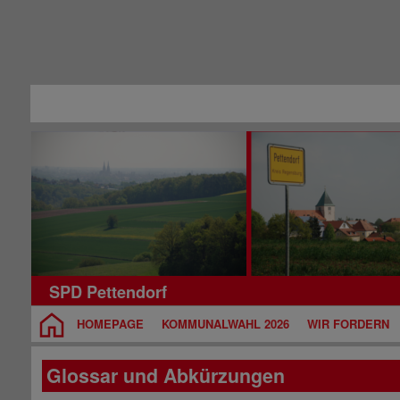
SPD Pettendorf
HOMEPAGE
KOMMUNALWAHL 2026
WIR FORDERN
Glossar und Abkürzungen